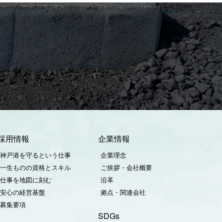
ら
採用情報
企業情報
神戸港を守るという仕事
企業理念
一生ものの資格とスキル
ご挨拶・会社概要
仕事を地図に刻む
沿革
安心の経営基盤
拠点・関連会社
募集要項
SDGs