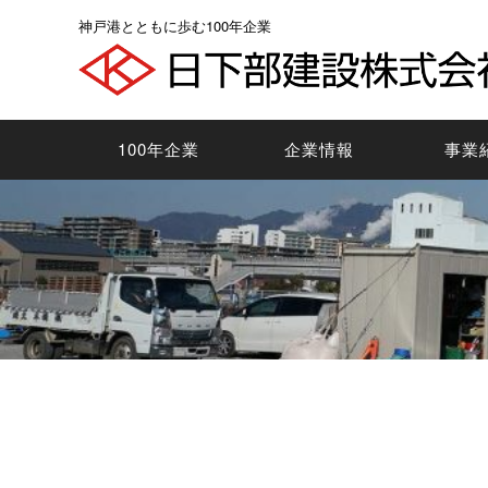
神
神戸港とともに歩む100年企業
戸
港
と
と
100年企業
企業情報
事業
も
に
歩
む
100
年
企
業