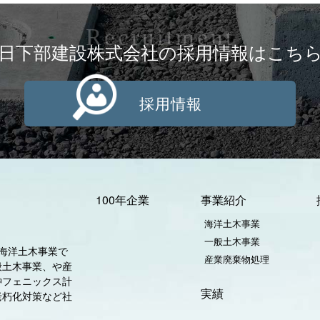
Recruitment
日下部建設株式会社の採用情報はこち
採用情報
100年企業
事業紹介
海洋土木事業
一般土木事業
海洋土木事業で
産業廃棄物処理
般土木事業、や産
沖フェニックス計
実績
老朽化対策など社